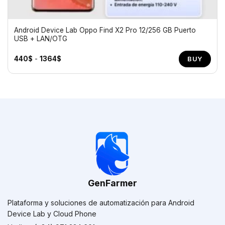
Android Device Lab Oppo Find X2 Pro 12/256 GB Puerto
USB + LAN/OTG
Rango
440
$
-
1364
$
BUY
de
precios:
desde
440$
hasta
1364$
GenFarmer
Plataforma y soluciones de automatización para Android
Device Lab y Cloud Phone