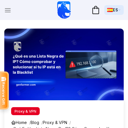
Saltar
al
ES
contenido
Receive Gift
Proxy & VPN
Home
Blog
Proxy & VPN