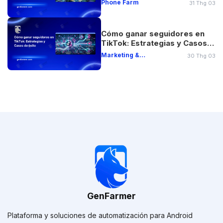
Reales
Phone Farm
31 Thg 03
Cómo ganar seguidores en
TikTok: Estrategias y Casos
de éxito
Marketing &
30 Thg 03
Engagement Boost
GenFarmer
Plataforma y soluciones de automatización para Android