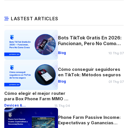
LASTEST ARTICLES
Bots TikTok Gratis En 2026:
Funcionan, Pero No Como
Crees
Blog
10 Thg 07
Cómo conseguir seguidores
en TikTok: Métodos seguros
Blog
01 Thg 07
Cómo elegir el mejor router
para Box Phone Farm MMO en
2026
Devices &
15 Thg 04
Networking
Phone Farm Passive Income:
Expectativas y Ganancias