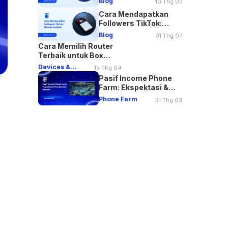
Blog
10 Thg 07
Cara Mendapatkan
Followers TikTok:
Metode Terbaik
Blog
01 Thg 07
Cara Memilih Router
Terbaik untuk Box
Phone Farm MMO di
Devices &
15 Thg 04
2026
Networking
Pasif Income Phone
Farm: Ekspektasi &
Penghasilan Realistis
Phone Farm
31 Thg 03