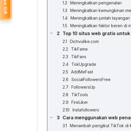
Receive Gift
Meningkatkan pengenalan
Meningkatkan kemungkinan men
Meningkatkan jumlah tayangan
Meningkatkan faktor keren di 
Top 10 situs web gratis untu
Dichvulike.com
TikFame
TikFans
TokUpgrade
AddMeFast
SocialFollowersFree
FollowersUp
TikTools
FireLiker
Instafollowers
Cara menggunakan web penam
Menambah pengikut TikTok di 